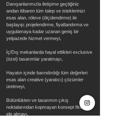
Danışanlarımızla iletişime geçtiğiniz
andan itibaren tüm talep ve isteklerinizi
esas alan, röleve (ölçülendirme) ile
başlayıp; projelendirme, fiyatlandırma ve
uygulamaya kadar uzanan geniş bir
yelpazede hizmet vermeyi,
İç/Dış mekanlarda hayal ettikleri exclusive
(özel) tasarımlar yaratmayı,
Hayatın içinde barındırdığı tüm değerleri
esas alan creative (yaratıcı) çözümler
üretmeyi,
Bütünlükten ve tasarımın çıkış
noktalarından kopmayan konsept fikirleri
ele almayı,
Belirli bir stil dahilinde mekan dili
oluşturmayı,