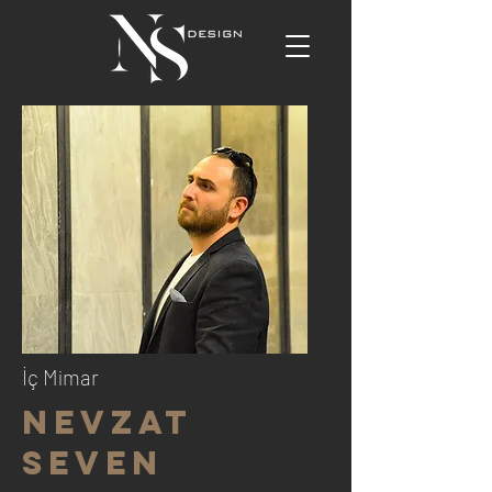
İç Mimar
NEVZAT
SEVEN